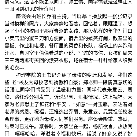
情有义。这话不能更认同了。师生情、同学情就是这样让人
一眼回到初见的情谊呵！
座谈会由班长乔丽主持。当屏幕上播放起一张张记录
当时模样的照片，大家静静地看着，回忆着，眼眶湿了。想
起了小小的校园里那群青涩的女孩、那段花样的年华？门口
小卖店里的蜜三刀和方便面，宿舍里的嬉笑打闹，教室里的
黑板、作业和电视，餐厅里的菜香和长队，操场上的奔跑和
汗水，自习室里偷偷看过的小说、写过的书信，女孩们周末
三三两两逛街买回的漂亮衣服，蜷在宿舍一针针给家人织就
的毛衣---
护理学院的王书记介绍了母校的变迁和发展，我们这
些“老”校友为母校感到骄傲和自豪；郑老师一段情真意切的
话语让同学们感受到了温暖和力量；同学代表朱爱云、周
欣、路红珍分别发言，诉说思念、汇报情况、送上祝福。大
家为老师献上了鲜花和“平安”、“如意”一对玉瓶，表达着对
老师的感恩、祝福，还推选出乔丽、朱爱云、晁慧担任校友
会理事，更好地为母校为同学们服务。座谈会隆重、热烈，
结束时已过午。聚餐时，大家坐在一起，畅所欲言，热热闹
闹，嘻嘻哈哈，洋溢着幸福和快乐。话说了好多又说了好