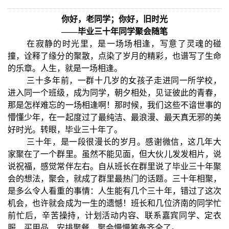
你好，老同学；你好，旧时光
——毕业三十年同学聚会随笔
在寂静的时光里，是一场场相逢，写意了灵魂的碰
撞，诠释了缘分的聚散，点染了岁月的精彩，也谱写了生命
的乐章。人生，就是一场相逢。
三十多年前，一群十几岁的女孩子走进同一所学校，
进入同一个班级，成为同学，朝夕相处，见证彼此的青春，
那是怎样难忘的一场相逢啊！那时候，我们这些不谙世事的
懵懂少年，在一起度过了最纯洁、最浪漫、最天真无邪的美
好时光。转眼，毕业三十年了。
三十年，是一段很漫长的岁月。感谢微信，这几年大
家聚在了一个群里。虽然不能见面，但大伙儿发发相片，说
说祝福，感觉常伴左右。自从班长在群里说了毕业三十年聚
会的想法，聚会，就成了群里最热门的话题。三十年相聚，
是多么令人看重的事情：人生能有几个三十年，错过了这次
机会，也许就会成为一生的遗憾！班长和几位济南的同学忙
前忙后，辛苦操持，计划活动内容、联系嘉宾同学、定衣
服、买用品、安排聚餐，聚会慢慢筹备齐全了。