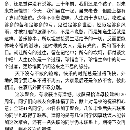
多，还是觉得没有说够。三十年前，我们还是个孩子，对未
来充满憧憬；今天，我们坐在一起，虽未老去，但脸上都有
了岁月的痕迹。少年不识愁滋味，人生四十岁以后，吃过足
够多的苦和足够多的亏，见过足够多世面，经历足够多风
雨，才被打磨的波澜不惊，不是不说愁，而是知道生活就是
这样，苦乐掺半，所以坦然接受生活给予的一切，反而更能
体味幸福的滋味，这时候的女人，是有光的，柔和而不刺
目。就让所有的过往，留在记忆中；所有的坎坷，都付谈笑
中吧！人生仅仅是一个过程，珍惜当下，珍惜生命中的每一
个过客，更珍惜同学间这来之不易的缘分。
天下没有不散的筵席，快乐的时光总是过得飞快，外
地的同学要赶车不得不离去，大家最后还是依依不舍，彼此
相送，在酒店外面不忍分别。
这次聚会，有收获也有遗憾。收获是恰逢母校建校120
周年，同学们向校友会集体捐了款，献上对母校的祝福和心
意；全班41名同学，33名参加了聚会，几位毕业后失去联系
的同学也取得了联系。遗憾的是有几位同学因事耽误未能参
加这次聚会，还有一名失联的同学仍未联系上。期待下次再
相聚，弥补这次的遗憾！