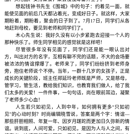
想起钱钟书先生《围城》中的句子：约着见一面，就
能使见面的前后几天都沾着光，变成好日子。就这样，大家
期盼着，期盼着，聚会的日子到了。7月17日，同学们从各
地赶到母校，要见到老师和同学们了。
木心先生说：我好久没有以小步紧跑去迎接一个人的
那种快乐了。师生同学相见的感觉就是这样吧！
尽管很多年没有见面了，同学们还是能一眼认出对
方，叫出对方的名字，互相有聊不完的话题，不大的会场要
被浓浓的情谊撑爆了。老师来了，同学们纷纷挤到老师身
旁，抱住老师说个不停。当年，一群十几岁的女孩子，正是
成长的关键阶段，班主任郑延玲老师既是严师，又是慈母，
管学习，管生活，教给我们知识，也教育我们做人，给了我
们太多的关爱！一件件事，一句句话，尚在眼前耳边，凝聚
了老师多少心血！
人生若只如初见，人到中年，如何拥有更多“只如初
见”的心动时刻？时尚编辑晓雪说，答案是两个字：情谊—
那些肝胆相照、年复一年、因岁月蹉跎而更加日久弥新的情
谊。说到底，人间可爱，只如初见，是因为人与人之间，有