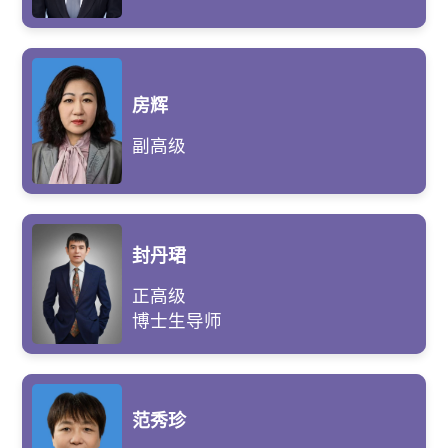
房辉
副高级
封丹珺
正高级
博士生导师
范秀珍