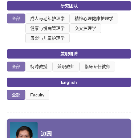
研究团队
全部
成人与老年护理学
精神心理健康护理学
健康与慢病管理学
交叉护理学
母婴与儿童护理学
兼职特聘
全部
特聘教授
兼职教师
临床专任教师
English
全部
Faculty
边圆