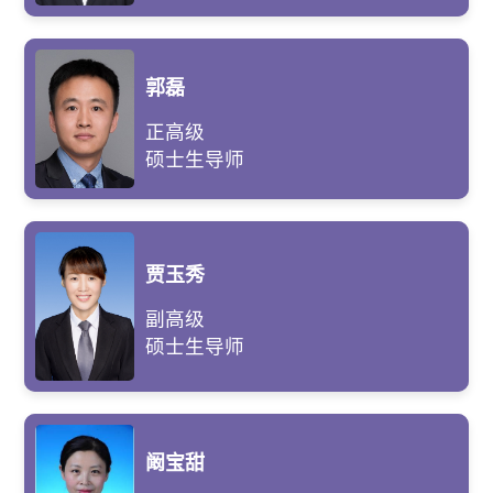
郭磊
正高级
硕士生导师
贾玉秀
副高级
硕士生导师
阚宝甜