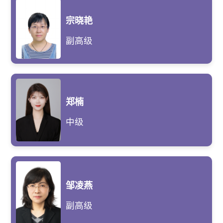
宗晓艳
副高级
郑楠
中级
邹凌燕
副高级