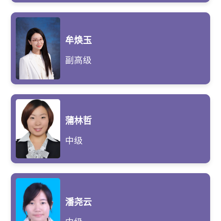
牟焕玉
副高级
蒲林哲
中级
潘尧云