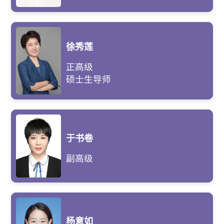
徐秀莲
正高级
硕士生导师
于书卷
副高级
杨意如