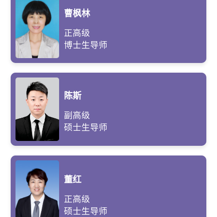
曹枫林
正高级
博士生导师
陈斯
副高级
硕士生导师
董红
正高级
硕士生导师