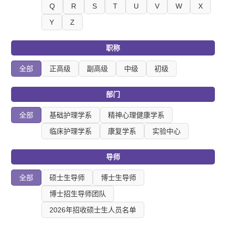
Q
R
S
T
U
V
W
X
Y
Z
职称
全部
正高级
副高级
中级
初级
部门
全部
基础护理学系
精神心理健康学系
临床护理学系
康复学系
实验中心
导师
全部
硕士生导师
博士生导师
博士招生导师团队
2026年招收硕士生人员名单