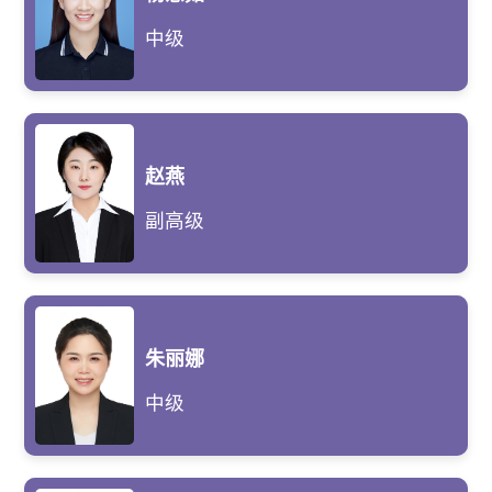
中级
赵燕
副高级
朱丽娜
中级