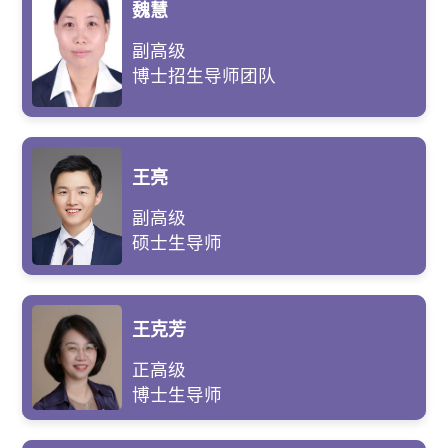
魏慧
副高级
博士招生导师团队
王亮
副高级
硕士生导师
王克芳
正高级
博士生导师