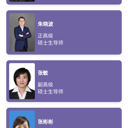
朱晓波
正高级
硕士生导师
张敏
副高级
硕士生导师
张彬彬