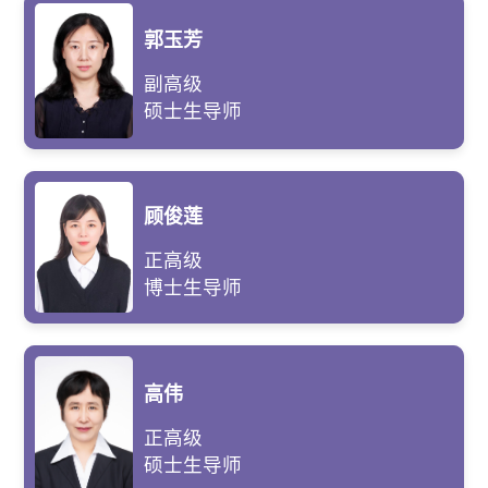
郭玉芳
副高级
硕士生导师
顾俊莲
正高级
博士生导师
高伟
正高级
硕士生导师