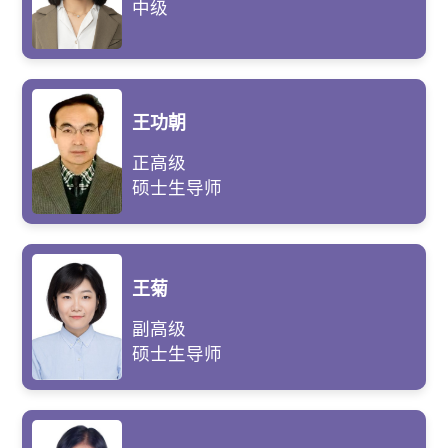
中级
王功朝
正高级
硕士生导师
王菊
副高级
硕士生导师