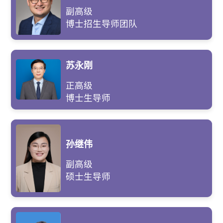
副高级
博士招生导师团队
苏永刚
正高级
博士生导师
孙继伟
副高级
硕士生导师