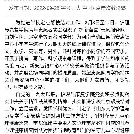
发布日期：2022-09-28
字号：大 中 小
点击次数:
265
为推进学校定点帮扶结对工作，8月8日至12日，护理
与康复学院青年志愿者协会组织了“护新苗圃”志愿服务队，
由刘倩伊、赵富豪等五名同学分别为河南省确山县新安店镇
中心小学学生进行了为期五天的线上课程辅导，课程包含语
文、数学、英语等，另外，还针对每位小同学的不同需求，
开展了拼音、写作、科学观察等课程，得到了学生和家长的
高度肯定，新安店镇中心小学校长李随清组织参与了该活
动，并高度赞扬同学们的授课质量，希望志愿队同学能持续
关注新安店中心小学的孩子们，为他们开蒙启智、拓宽视
野，照亮成长之路。
自党的十九大以来，护理与康复学院党委积极贯彻落
实中央关于精准扶贫系列精神，扎实推进学校定点帮扶结对
工作，立足需求，发挥学科优势，制定了《山东大学护理与
康复学院-新安店镇结对帮扶工作方案》，针对留守儿童心
理健康需求，学院派出主要由人文心理学系教师组成的儿童
心理健康研究团队对困扰当地教育部门的留守儿童心理健康