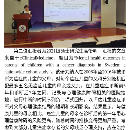
第二位汇报者为
2021
级硕士研究生高怡明，汇报的文章
来自于
eClinicalMedicine
，题目为“
Mental health outcomes in
parents of children with a cancer diagnosis in Sweden: a
nationwide cohort study
”。该研究纳入在
2006
年至
2016
年被诊
断为癌症的儿童的父母，对每个癌症儿童的父母分别随机匹
配最多五名无癌症儿童的母亲或父亲。在儿童癌症诊断前
5
年和诊断后
7
年之间，记录与心理健康障碍相关的医院接
触，进行中断的时间序列负二项式回归，以评估儿童癌症诊
断对父母心理健康结局的短期和长期影响。结果显示，与健
康儿童的母亲相比，癌症儿童的母亲在诊断后的第一年患心
理健康障碍的风险更高，随着时间的推移变得更加严重。考
虑到大部分儿童癌症幸存者的父母缺乏心理支持，应在治疗