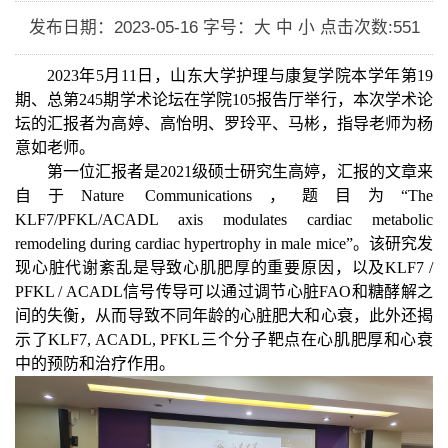
发布日期：2023-05-16
字号：大 中 小
点击次数:
551
2023
年
5
月
11
日，山东大学护理与康复学院本学年第
19
期、总第
245
期学术论坛在学院
105
报告厅举行，本次学术论
坛的汇报者为高婷、高怡明、罗玲平、马彬，指导老师为杨
意如老师。
第一位汇报者是
2021
级硕士研究生高婷，汇报的文章来
自于
Nature Communications
，题目为“
The
KLF7/PFKL/ACADL axis modulates cardiac metabolic
remodeling during cardiac hypertrophy in male mice
”。该研究发
现心脏代谢紊乱是导致心肌肥厚的重要原因，以及
KLF7 /
PFKL / ACADL
信号传导可以通过调节心脏
FAO
和糖酵解之
间的失衡，从而导致不同年龄的心脏肥大和心衰，此外还揭
示了
KLF7, ACADL, PFKL
三个分子靶点在心肌肥厚和心衰
中的预防和治疗作用。