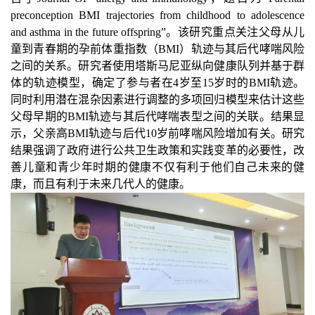
preconception BMI trajectories from childhood to adolescence
and asthma in the future offspring
”。该研究重点关注父母从儿
童到青春期的孕前体重指数（
BMI
）轨迹与其后代哮喘风险
之间的关系。研究者使用塔斯马尼亚纵向健康队列并基于群
体的轨迹模型，确定了参与者在
4
岁至
15
岁时的
BMI
轨迹。
同时利用潜在混杂因素进行调整的多项回归模型来估计这些
父母早期的
BMI
轨迹与其后代哮喘表型之间的关联。结果显
示，父亲高
BMI
轨迹与后代
10
岁前哮喘风险增加有关。研究
结果强调了政府进行公共卫生政策和实践变革的必要性，改
善儿童和青少年时期的健康不仅有利于他们自己未来的健
康，而且有利于未来几代人的健康。