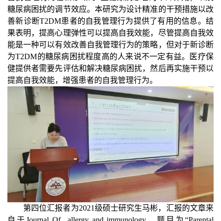
糖尿病困扰的调节效应。本研究为设计精准的干预措施以改
善新诊断
T2DM
患者的自我管理行为提供了有用的信息。结
果表明，提高心理弹性可以提高自我效能，尽管提高自我效
能是一种可以有效改善自我管理行为的策略，但对于新诊断
为
T2DM
的糖尿病困扰程度高的人来说不一定有益。医疗保
健提供者需要先评估和解决糖尿病困扰，然后再实施干预以
提高自我效能，增强患者的自我管理行为。
第四位汇报者为
2021
级硕士研究生马彬，汇报的文章来
自于
Journal Of allergy and immunology
，题目为“
Parental