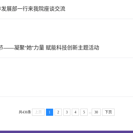
室、合作发展部一行来我院座谈交流
节——凝聚“她”力量 赋能科技创新主题活动
...
共436条
上页
1
2
3
4
5
30
下页