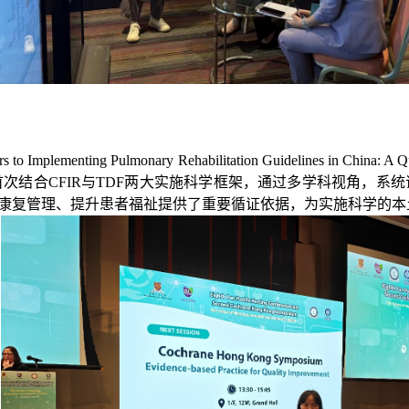
ors to
I
mplementing
P
ulmonary
R
ehabilitation
G
uidelines in China:
A
Q
首次结合CFIR与TDF两大实施科学框架，通过多学科视角，
化肺康复管理、提升患者福祉提供了重要循证依据
，
为实施科学的本