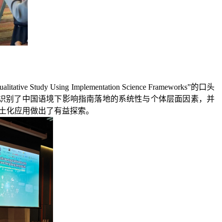
ualitative
S
tudy
U
sing
I
mplementation
S
cience
F
rameworks
”的口头
系统识别了中国语境下影响指南落地的系统性与个体层面因素，并
土化应用做出了有益探索。