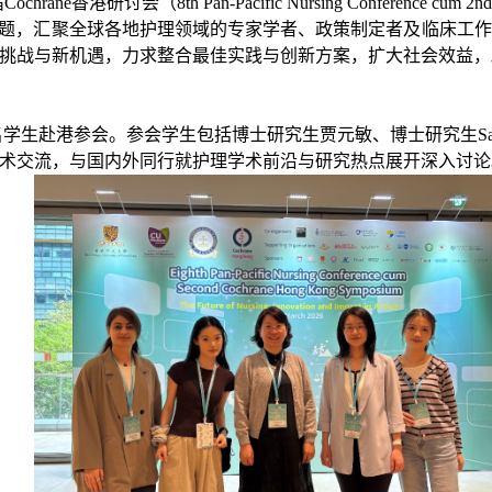
会（8th Pan-Pacific Nursing Conference cum 2nd Coc
主题，汇聚全球各地护理领域的专家学者、政策制定者及临床工
挑战与新机遇，力求整合最佳实践与创新方案，扩大社会效益，
赴港参会。参会学生包括博士研究生贾元敏、博士研究生Sabaa Sa
学术交流，与国内外同行
就护理学术前沿与研究热点展开
深入
讨论