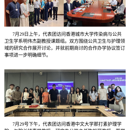
7月29日上午，代表团访问香港城市大学传染病与公共
卫生学系明伟杰副教授课题组。双方围绕公共卫生与护理领
域的研究合作展开讨论，并就
前期商讨的
合作办学协议签
订
事项进一步明确细节。
7
月2
9
号下
午，
代表团访问香港中文大学那打素护理学