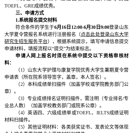
TOEFL、GRE成绩优秀。
三
、申请方式
1.系统报名提交材料
符合条件的学生于
6月16日
1
2
:00-6月30日9:00
登录山东
大学夏令营报名系统进行注册报名
（
点击此处登录山东大学
研究生招生服务平台
）
，根据系统提示，填写申请信息提交
申请材料，填报流程以“提交”为结束标志。
申请人网上报名时须在系统中提交以下
资格审核
材
料：
（1）山东大学护理与康复学院优秀大学生暑期夏令营
申请表
（
所在院系领导签字，盖章，本人签名
）
。
（2）
本科成绩单扫描件（加盖学校或学院教务部门公
章）。
（3）
专业成绩排名证明扫描件，需注明（专业排名/专
业总人数）（加盖学校教务部门或院系公章）。
（4）
英语四、六级成绩单或TOEFL、IELTS成绩证明
材料扫描件。
（5）
其他证明材料：各类获奖证书、发表论文等体现