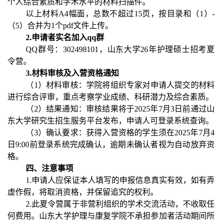
个人综合素质和学术水平的材料扫描件。
以上材料A
4
幅面，总数不超过1
5
页，按目录和（1）-
（5）合并为1个pdf文件上传。
2.申请者实名加入qq群
QQ群号：302498101，山东大学26年护理硕士招考夏
令营。
3.材料审核及入营资格通知
（1）材料审核：学院将组织专家对申请人提交的材料
进行综合评审，重点考察学业成绩、科研潜力及综合素质。
（2）结果通知：审核结果将
于2025年7月3日
前通过山
东大学研究生招生服务平台发布，申请人可登录系统查询。
（3）确认要求：获得入营资格的学生须
在2025年7月4
日9:00前登
录系统完成确认，逾期未确认者视为自动放弃资
格。
四
、注意事项
1.申请人应保证本人填写的申报信息真实有效，如有弄
虚作假，将取消资格，并保留追究的权利。
2.此夏令营属于非营利组织的学术交流活动，不收取任
何费用。山东大学护理与康复学院不承担参加者活动期间所