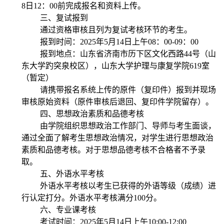
8
日
12
：
00
前完成报名和资料上传。
三、复试报到
通过资格审核且列为复试考核环节的考生。
报到时间：
2025
年
5
月
14
日上午
08
：
00-09
：
00
报到地点：山东省济南市历下区文化西路
44
号（山
东大学趵突泉校区），山东大学护理与康复学
院
619
室
（暂定）
请携带报名系统上传的原件（复印件）报到并现场
审核原始资料（原件审核后退回、复印件学院留存）。
四、思想政治素质和品德考核
由学院
组织思想政治工作部门、导师与考生面谈，
通过全面了解考生思想政治情况，对学生进行思想政治
素质和品德考核。
对于思想品德考核不合格者不予录
取。
五、外语水平考核
外语水平考核以考生已获得的外语等级（成绩）进
行认定打分。外语水平考核满分
100
分。
六、专业课考核
考试时间：
2025
年
5
月
14
日上午
10:00-12:00