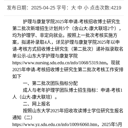
发布日期：2025-04-25
字号：大 中 小
点击次数:
4219
护理与康复学院
2025
年申请
-
考核招收博士研究生
第二批次新增招生计划共
5
个（含山大
-
康大联培
2
个），
均为护理学、非定向就业。按照上一批次考核实施方
案，拟递补录取
4
人，详见护理与康复学院
2025
年以申
请
-
考核方式招收博士研究生（第二批次）递补拟录取名
单公示
-
山东大学护理与康复学院
https://www.nursing.sdu.edu.cn/info/1068/5319.htm
。现就
2025
年申请
-
考核招收博士研究生第二批次考核工作安排
如下
一、第二批次团队指标分配
成人与老年护理学团队博士招生指标：申请
-
考核
1
人（山大
-
康大联培）。
二、网上报名
按照山东大学
2025
年招收攻读博士学位研究生报名
通知（二）
https://www.yz.sdu.edu.cn/info/1009/6060.htm
，
2025
年
5
月