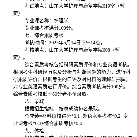
考试地点：山东大学护理与康复学
院
619
室（暂
定）
专业课名称：护理学
专业课考核满分
100
分。
七、综合素质考核
考核时间：
2025
年
5
月
14
日下午
14
点，
考核地点：山东大学护理与康复学院
608
（暂
定）。
综合素质考核包括科研素质评价和专业英语考核。
根据考生科研经历以及分析与判断问题的能力，进行科
研素质评价；根据考生的口语及对材料的理解与把握，
对专业英语素质进行评价。综合素质考核满分
100
分。
综合素质考核低于
60
分者不予录取。
八、录取
根据招生指标，按总成绩排名录取。
总成绩
=
材料审核得分
*0.1+
外语水平考核
*0.2+
专
业课考核
*0.3+
综合素质考核
*0.4
九、体检