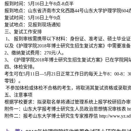
报到时间：
5
月
16
日上午
8
点
-8
点半
报到地点：山东省济南市文化西路
44
号山东大学护理学院
604
复试时间：
5
月
16
日上午
9
点
复试地点：见报到现场通知
三、复试工作安排
1
、 报到审核需携带以下材料：身份证、准考证、硕士毕业
以及《护理学院
2018
年博士研究生招生复试方案》中需要准备
2
、缴纳复试费用：
270
元
/
人。
3
、《护理学院
2018
年博士研究生招生复试方案》已在学院网
四、体检安排。
考生可在
5
月
11
日—
5
月
21
日正常工作日的每天上午
8
：
00-8
：
3
零钱）。
不参加体检或体检不合格的考生，将取消其复试资格或录取
五、注意事项
根据学校要求：拟录取名单将通过管理系统上报学校研招办审
附件一：山东大学报考博士研究生人员政治思想情况审核表
ht
附件二：报考山东大学博士研究生专家推荐信
http://www.yz.s