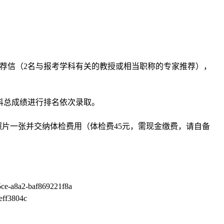
荐信（
2
名与报考学科有关的教授或相当职称的专家推荐），
科总成绩进行排名依次录取。
照片一张并交纳体检费用（体检费
45
元，需现金缴费，请自备
5ce-a8a2-baf869221f8a
eff3804c