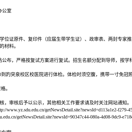
办公室
证学位证原件、复印件（应届生带学生证）、政审表、两封专家推
的材料。
站公布，严格按复试方案进行复试。招生名额分配到导师，按学
0
到趵突泉校区校医院进行体检。体检时须空腹，携带一寸免冠
资格。
核，审核后予以公示，其他相关工作要求请及时关注网站通知。
tp://www.yz.sdu.edu.cn/getNewsDetail.site?newsId=d113a1e2-f279-4
du.edu.cn/getNewsDetail.site?newsId=90347c44-080a-4d08-9dc9-e718