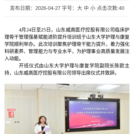
发布日期：2026-04-27
字号：大 中 小
点击次数:
40
4月24日至25日，山东威高医疗控股有限公司临床护
理骨干管理强基赋能
进阶提升
培训班
于山东大学
护理与康复
学院顺利举办。此次培训聚焦护理骨干能力提升，着力强化
科研素养、管理能力与专业水平，
为
护理事业高质量发展
注
入动能
。
开班仪式由山东大学护理与康复学院副院长陈欧主
持
，
山东威高医疗控股有限公司
领导
出席仪式并致辞
。