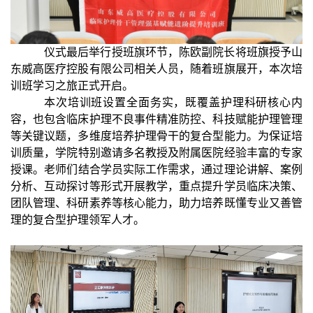
仪式
最后
举行
授班旗
环节
，
陈欧副
院长将班旗授予
山
东
威高医疗控股
有限公司
相关人员，随着班旗展开，
本次
培
训班学习之旅正式开启。
本次培训班设置全面
务实
，既覆盖护理科研核心内
容，也包含
临床
护理不良事件精准防控、科技赋能护理管理
等关键议题，多维度培养护理骨干的复合型能力。为保证培
训质量，
学院
特别邀请
多
名教授及附属医院经验丰富的专家
授课。
老师们
结合学员实际工作需求，通过理论讲解、案例
分析、互动探讨等形式
开展
教学，重点提升学员临床决策、
团队管理、科研素养等核心能力，助力培养既懂专业又善管
理的复合型护理领军人才。