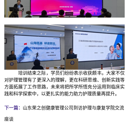
培训结束之际，学员们纷纷表示收获颇丰
。
大家
不仅
对护理管理有了更深入的理解，
更
在科研
思维
、创新
实践
等
方面
拓展
了工作思路，未来将把所学所悟充分运用到临床实
践
和科学探索
中，以更扎实的能力助力护理质量再提升
。
下一篇：
山东荣之创健康管理公司到访护理与康复学院交流
座谈