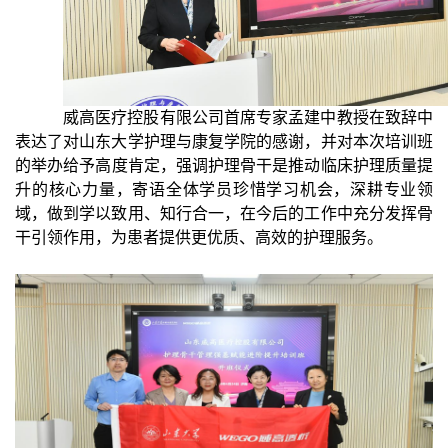
威高医疗控股有限公司
首席专家孟建中教授
在致辞中
表达了对山东大学护理与康复学院的感谢
，
并
对本次培训班
的
举办
给予高度肯定，强调护理骨干是
推动临床护理质量提
升的核心力量，
寄语
全体学员珍惜学习机会，深耕专业领
域，做到学以致用、知行合一，在今后的工作中充分发挥骨
干引领作用，为患者提供更优质、高效的护理服务。