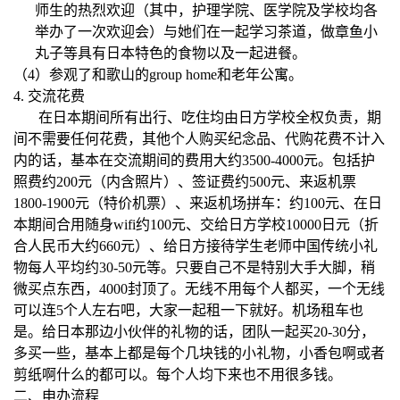
师生的热烈欢迎（其中，护理学院、医学院及学校均各
举办了一次欢迎会）与她们在一起学习茶道，做章鱼小
丸子等具有日本特色的食物以及一起进餐。
（
4
）参观了和歌山的
group home
和老年公寓。
4.
交流花费
在日本期间所有出行、吃住均由日方学校全权负责，期
间不需要任何花费，其他个人购买纪念品、代购花费不计入
内的话，基本在交流期间的费用大约
3500-4000
元。包括护
照费约
200
元（内含照片）、签证费约
500
元、来返机票
1800-1900
元（特价机票）、来返机场拼车：约
100
元、在日
本期间合用随身
wifi
约
100
元、交给日方学校
10000
日元（折
合人民币大约
660
元）、给日方接待学生老师中国传统小礼
物每人平均约
30-50
元等。只要自己不是特别大手大脚，稍
微买点东西，
4000
封顶了。无线不用每个人都买，一个无线
可以连
5
个人左右吧，大家一起租一下就好。机场租车也
是。给日本那边小伙伴的礼物的话，团队一起买
20-30
分，
多买一些，基本上都是每个几块钱的小礼物，小香包啊或者
剪纸啊什么的都可以。每个人均下来也不用很多钱。
二、
申办流程