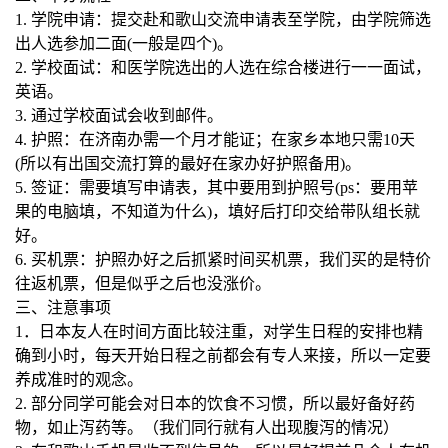
1.
学院申请：提交赴和歌山交流申请表至学院，由学院筛选
出人选参加二面
(
一般是四个
)
。
2.
学校面试：和医学院选出的人选在综合楼进行一一面试，
英语。
3.
通过学校面试会收到邮件。
4.
护照：在济南办需一个月才能证；在家乡本地只需
10
天
(
所以有出国交流打算的最好在家办好护照备用
)
。
5.
签证：需要填写申请表，其中要用到护照号
(ps
：要用苹
果的电脑填，不知道为什么
)
，填好后打印交给带队组长就
好。
6.
买机票：护照办好之后抓紧时间买机票，我们买的是特价
往返机票，但是似乎之后也没涨价。
三、注意事项
1
．日本友人在时间方面比较注重，对学生日程的安排也精
确到小时，每天开始日程之前都会有专人来接，所以一定要
养成准时的观念。
2.
部分同学可能会对日本的饮食不习惯，所以最好备好药
物，如止泻药等。（我们同行就有人出现腹泻的情况）