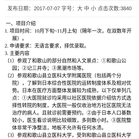
发布日期：2017-07-07
字号：大 中 小
点击次数:
3840
一、
项目介绍
1.
项目时间：
10
月下旬
~11
月上旬（隔年一次，在双数年开
展）。
2.
申请要求：无语言要求，择优录取。
3.
主要内容
（
1
）参观了和歌山的部分自然和人文景点：①和歌山公
园；②记三井寺；③黑潮市场等。
（
2
）参观和歌山县立医科大学附属医院（包括两个分
院），了解到日本综合性医院的运转制度体系及相对优
势。日本在医疗方面整体发展较为成熟，以下仅单列几
点：①大医院就诊均采用以社区医院依据介绍信方式选
择性转院的制度，大医院一般仅收治地方社区医院无法
治疗的病人。且就诊前需要预约。②由于日本人口基数
较小，医生看诊说明比较细致，多则数小时。③医院整
体非常干净整洁，地板不允许有任何水渍。
（
3
）参观和歌山县立医科大学，受到和歌山县立医科大学