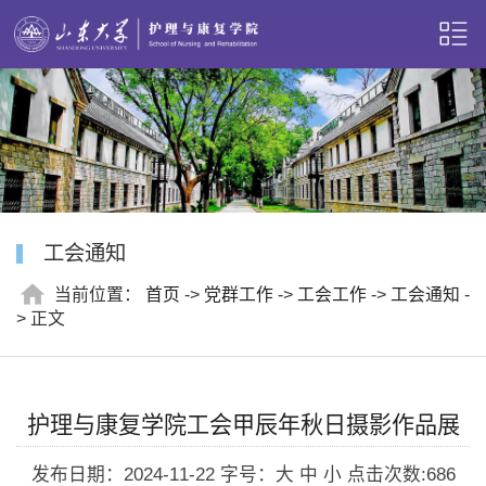
工会通知
当前位置：
首页
->
党群工作
->
工会工作
->
工会通知
-
> 正文
护理与康复学院工会甲辰年秋日摄影作品展
发布日期：2024-11-22
字号：大 中 小
点击次数:
686