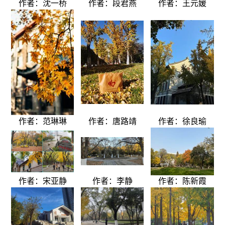
作者：沈一桥
作者：段君燕
作者：王元媛
作者：范琳琳
作者：唐路靖
作者：徐良瑜
作者：宋亚静
作者：李静
作者：陈新霞