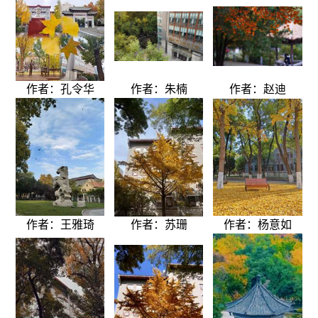
作者：孔令华
作者：朱楠
作者：赵迪
作者：王雅琦
作者：苏珊
作者：杨意如