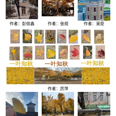
作者：彭徐鑫
作者：张烜
作者：吴臣
作者：厉萍