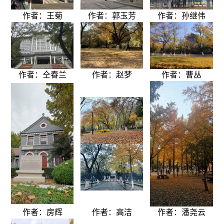
作者：王菊
作者：郭玉芳
作者：孙继伟
作者：仝春兰
作者：赵梦
作者：曹丛
作者：房辉
作者：高洁
作者：潘尧云