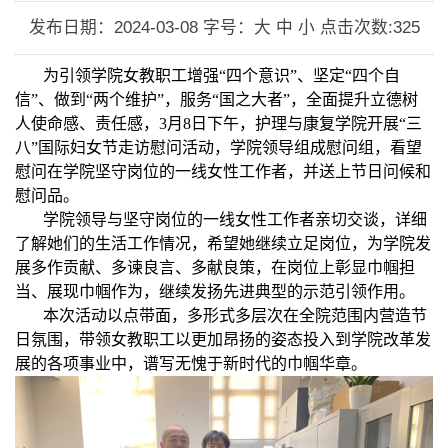
发布日期：2024-03-08
字号：大 中 小
点击次数:
325
为引领学院女教职工增强
“四个意识”、坚定“四个自
信”、做到“两个维护”，服务“国之大者”，全面提升立德树
人使命感、责任感，
3
月
8
日下午，护理与康复学院开展“三
八”国际妇女节走访慰问活动，学院领导组成慰问组，看望
慰问在学院坚守岗位的一线女性工作者，并送上节日问候和
慰问品。
学院领导与坚守岗位的一线女性工作者亲切交谈，详细
了解她们的生活工作情况，希望她继续立足岗位，为学院发
展多作贡献、多谏良言、多献良策，在岗位上彰显巾帼担
当、展现巾帼作为，继续发扬先进典型的示范引领作用。
本次活动以点带面，多形式多层次在全院范围内营造节
日氛围，带领女教职工以更加昂扬的姿态投入到学院改革发
展的各项事业中，谱写无愧于新时代的巾帼华章。