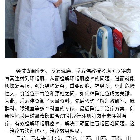
经过查阅资料、反复琢磨，岳寿伟教授考虑可以将肉
毒素注射到环咽肌，从而缓解环咽肌痉挛的问题，进而就能
够恢复吞咽。颈部结构复杂，重要动脉、神经多，穿刺危险
性大，食道位于气管和颈椎之间，如何精确定位成为关键。
为此，岳寿伟查阅了大量资料，先后咨询了解剖教研室、麻
醉科、喉镜室等多个科室的专家，最后确定了治疗方案，创
新性地采用球囊造影联合CT引导行环咽肌肉毒素注射治
疗，有效缓解环咽肌痉挛，解决了顽固性吞咽困难问题。这
一治疗方法创伤小，治疗效果明显。
目前，已有来自北京、辽宁、江西、山西、河南、山