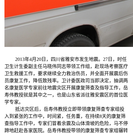
2013年4月20日，四川省雅安市发生地震。27日，时任
卫生计生委副主任马晓伟同志带领工作组，赴现场考察医疗
卫生救援工作，要求继续全力救治伤员，并全面开展震后伤
员康复工作，降低致残率。卫计委医政司当即决定，抽调两
名康复医学专家前往地震灾区开展康复筛查及指导工作，岳
寿伟教授就是其中之一，也是山东省派往雅安震区的首位医
学专家。
抵达灾区后，岳寿伟教授立即带领康复筛查专家组投
入到紧张的工作中，时间紧，任务重，在持续8天的康复筛
查指导工作中，专家们冒着余震及山体滑坡的危险，马不停
蹄地赶赴各家医院。岳寿伟教授带领的康复筛查专家组辗转