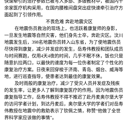
快速牵引的治疗参数已被写入多部、多版教材中，被国内千
余家医疗机构采用，在国内腰椎间盘突出症快速牵引治疗方
面起到了引领作用。
不畏危难 奔赴地震灾区
在地震伤员救治的现场上，也活跃着康复师的身影，
一旦发生地震等自然灾害，他们身先士卒，奔赴灾区。汶川
地震发生后，398名地震伤员转入山东省，为了使地震伤员
尽快得到康复，减少并发症的发生，岳寿伟教授和团队成员
与时间赛跑，仅用4天4夜的时间，几乎不眠不休，饭也只是
随意扒拉两口，以最快的速度为每一位伤者制定了个性化的
康复治疗方案。日夜来回穿梭于济南、青岛、烟台、威海等
地，进行巡查指导，使患者达到最佳的康复效果。
及时雨般的康复治疗，减少了受灾人员并发症及残疾
的发生率，让更多人了解到康复医疗的作用。因为地震伤员
康复指导工作，岳寿伟教授不得不推迟了赴丹麦奥尔堡大学
的访问学者计划，到达丹麦后，奥尔堡大学的学者们对岳寿
伟教授在地震中的救助表示了钦佩之情，称赞“他做了全世
界科学家应该做的事情”。