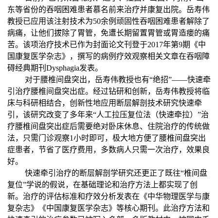
东等省份的吞咽困难患者慕名前来治疗并康复出院。岳寿伟
教授已应用该注射技术为50余例顽固性吞咽困难患者解除了
病痛，让他们拔除了胃管，免遭长期留置胃管或胃造瘘的痛
苦。该项治疗技术已作为封面论文刊登于2017年第9期《中
国康复医学杂志》，撰写的病例疗效观察相关文章在吞咽障
碍经典期刊
Dysphagia
发表。
对于腰椎间盘突出，岳寿伟教授也有“绝招”——快速牵
引治疗腰椎间盘突出症。经过钻研和创新，岳寿伟教授将临
床与科研相结合，创新性地应用断层解剖技术研究快速牵
引，该研究改变了多年来“人工拉压复位法（快速牵拉）”治
疗腰椎间盘突出症后需要绝对卧床休息、住院治疗的传统做
法，只需门诊观察1小时即可，极大地方便了腰椎间盘突出
症患者，节省了医疗费用，多数病人只需一次治疗，效果良
好。
快速牵引治疗的断层解剖学研究还更正了既往“椎间盘
复位”学说的假说，在基础理论和治疗方法上都实现了创
新。治疗的评估标准和疗效分析发表在《中华物理医学与康
复杂志》《中国康复医学杂志》等核心期刊。此治疗方法和