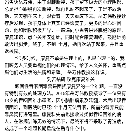
妈告诉岳寿伟，由于跟腱断裂，孩子留下极大的心理阴影，
总是担心跟腱再次断裂，就再也站不起来了，于是不敢活
动，天天躺在床上，眼看着一天天颓废下去。岳寿伟教授诊
疗后发现，孩子身体上其实已经恢复了，更多的是心理问
题，他和团队积极开导，一遍遍向小患者讲述肌腱的原理、
康复知识，悉心关怀安慰她，同时配合康复训练，鼓励她勇
敢迈出脚步，终于，不到1个月，她再次站了起来，并且重
返校园。
“很多时候，康复不单是生理上的，也是心理上的，我
们医务人员要重视他们的心理情况，给予人文关怀，重新点
燃他们对生活的热情和希望。”岳寿伟教授这样说。
刻苦钻研 攻克康复难关
顽固性吞咽困难曾是困扰康复界的一个难题，一直没
有特别有效的处理方法。2016年岳寿伟教授接诊了一位只有
13岁的吞咽困难小患者，因小脑肿瘤累及延髓，术后出现吞
咽困难，到医院时已经5个半月无法吞咽，所需的营养只能
靠鼻饲打进胃里。康复科先前也接收过类似吞咽困难的病
人，在常规训练无效的情况下，最终不得不采取了胃造瘘，
这成了一个难题长期盘绕在岳寿伟心中。