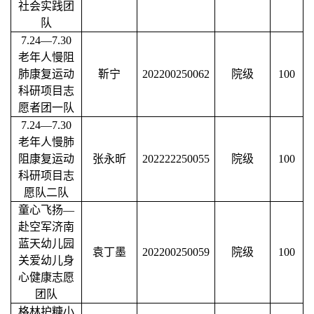
社会实践团
队
7.24—7.30
老年人慢阻
肺康复运动
靳宁
202200250062
院级
100
科研项目志
愿者团一队
7.24—7.30
老年人慢肺
阻康复运动
张永昕
202222250055
院级
100
科研项目志
愿队二队
童心飞扬
—
赴空军济南
蓝天幼儿园
袁丁墨
202200250059
院级
100
关爱幼儿身
心健康志愿
团队
格林护糖小