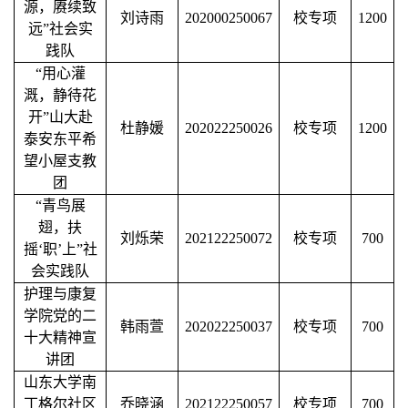
源，赓续致
刘诗雨
202000250067
校专项
1200
远”社会实
践队
“用心灌
溉，静待花
开”山大赴
杜静媛
202022250026
校专项
1200
泰安东平希
望小屋支教
团
“青鸟展
翅，扶
刘烁荣
202122250072
校专项
700
摇‘职’上”社
会实践队
护理与康复
学院党的二
韩雨萱
202022250037
校专项
700
十大精神宣
讲团
山东大学南
丁格尔社区
乔晓涵
202122250057
校专项
700