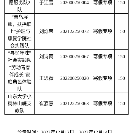
愿服务队
2
于江雪
202000250004
寒假专项
150
队
“青鸟展
翅，扶摇职
上”护理与
刘烁荣
202122250072
寒假专项
150
康复学院社
会实践队
“寻忆年味”
刘诗雨
202000250067
寒假专项
150
社会实践队
“劳动青春
伴成长”家
王思薇
202200250020
寒假专项
150
庭角色体验
队
山东大学小
树林山皖支
崔嘉慧
202122250063
寒假专项
150
教队
公示时间：
2023年12月12日—2023年12月14日