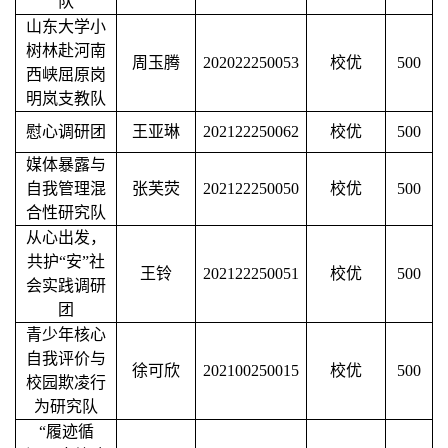
队
山东大学小
树林赴河南
周玉腾
202022250053
校优
500
西峡屈原岗
明岚支教队
慰心调研团
王亚琳
202122250062
校优
500
媒体暴露与
自我管理混
张芙荧
202122250050
校优
500
合性研究队
从心出发，
共护
“安”社
王铃
202122250051
校优
500
会实践调研
团
青少年核心
自我评价与
徐可欣
202100250015
校优
500
校园欺凌行
为研究队
“履迹循