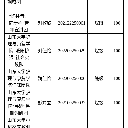
观察团
“忆往昔，
向新程”青
刘孜欣
202122250061
院级
100
年宣讲团
山东大学护
理与康复学
院
“暖阳护
刘佳怡
202200250029
院级
100
银”社会实
践队
山东大学护
理与康复学
魏佳怡
202200250006
院级
100
院汪咪团队
山东大学护
理与康复学
彭婷立
202100250033
院级
100
院
“寻迹”暑
期调研团
山东大学小
树林支教调