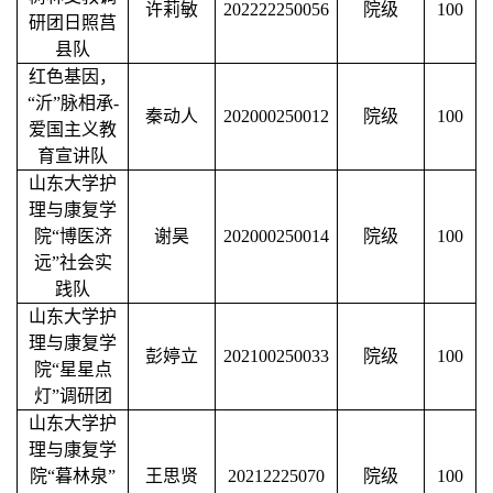
许莉敏
202222250056
院级
100
研团日照莒
县队
红色基因，
“沂”脉相承-
秦动人
202000250012
院级
100
爱国主义教
育宣讲队
山东大学护
理与康复学
院
“博医济
谢昊
202000250014
院级
100
远”社会实
践队
山东大学护
理与康复学
彭婷立
202100250033
院级
100
院
“星星点
灯”调研团
山东大学护
理与康复学
院
“暮林泉”
王思贤
20212225070
院级
100