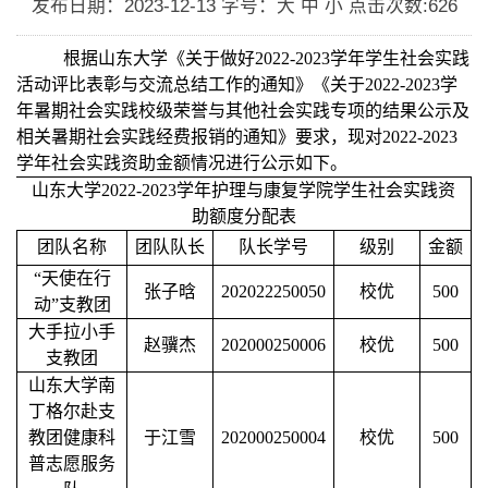
发布日期：2023-12-13
字号：大 中 小
点击次数:
626
根据山东大学《关于做好
2022-2023学年学生社会实践
活动评比表彰与交流总结工作的通知》《关于2022-2023学
年暑期社会实践校级荣誉与其他社会实践专项的结果公示及
相关暑期社会实践经费报销的通知
》
要求
，现对
202
2
-202
3
学年社会实践资助金额情况进行公示如下。
山东大学
2022-2023学年护理与康复学院学生社会实践资
助额度分配表
团队名称
团队队长
队长学号
级别
金额
“天使在行
张子晗
202022250050
校优
500
动”支教团
大手拉小手
赵骥杰
202000250006
校优
500
支教团
山东大学南
丁格尔赴支
教团健康科
于江雪
202000250004
校优
500
普志愿服务