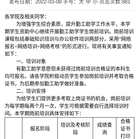
发布日期：2022-03-08
字号：大 中 小
点击次数:
881
各学院及相关同学：
为增强学生综合素质，提升勤工助学工作水平，本学
期学生资助中心继续开展勤工助学学生岗前培训。岗前培训
课程包括基础知识培训与办公软件培训两部分，采用“网络
报名
+
网络培训
+
网络考核”的形式进行。现将有关事宜通知
如下：
一、培训对象
有勤工助学意愿但未获得过岗前培训合格证的本科生
均可报名。请各学院积极动员学生参加岗前培训并考取合格
证书，为后期参加勤工助学做好准备。
二、培训安排
为给学生们提供更多考取上岗证书的机会，岗前培训
为每学期每两个月一次，学生可根据需要自行选择培训时
间。本学期岗前培训具体安排如下：
合格
培训及考核阶
成绩查
报名阶段
证书
段
询
打印