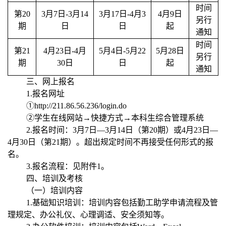
时间
第
20
3
月
7
日
-3
月
14
3
月
17
日
-4
月
3
4
月
9
日
另行
期
日
日
起
通知
时间
第
21
4
月
23
日
-4
月
5
月
4
日
-5
月
22
5
月
28
日
另行
期
30
日
日
起
通知
三、网上报名
1.
报名网址
①
http://211.86.56.236/login.do
②学生在线网站→快捷方式→本科生综合管理系统
2.
报名时间：
3
月
7
日—
3
月
14
日（第
20
期）或
4
月
23
日—
4
月
30
日（第
21
期）。超出规定时间不再接受任何形式的报
名。
3.
报名流程：见
附件
1
。
四、培训及考核
（一）培训内容
1.
基础知识培训：培训内容包括勤工助学申请流程及管
理规定、办公礼仪、心理调适、安全须知等。