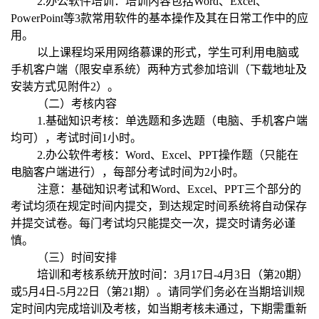
2.
办公软件培训：培训内容包括
Word
、
Excel
、
PowerPoint
等
3
款常用软件的基本操作及其在日常工作中的应
用。
以上课程均采用网络慕课的形式，学生可利用电脑或
手机客户端（限安卓系统）两种方式参加培训（下载地址及
安装方式见
附件
2
）。
（二）考核内容
1.
基础知识考核：单选题和多选题（电脑、手机客户端
均可），考试时间
1
小时。
2.
办公软件考核：
Word
、
Excel
、
PPT
操作题（只能在
电脑客户端进行），每部分考试时间为
2
小时。
注意：基础知识考试和
Word
、
Excel
、
PPT
三个部分的
考试均须在规定时间内提交，到达规定时间系统将自动保存
并提交试卷。每门考试均只能提交一次，提交时请务必谨
慎。
（三）时间安排
培训和考核系统开放时间：
3
月
17
日
-4
月
3
日（第
20
期）
或
5
月
4
日
-5
月
22
日（第
21
期）。请同学们务必在当期培训规
定时间内完成培训及考核，如当期考核未通过，下期需重新