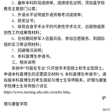
2
．最新本科阶段成绩单、成绩排名证明，须加盖学校
教务主管部门公章；
3
．外语水平证明或外语资格考试成绩单；
4
．获奖证书；
5
．体现自身学术水平的代表性学术论文、出版物或原
创性工作成果等材料；
6
．在校期间参军入伍服兵役、参加志愿服务、到国际
组织实习等证明材料；
7
．回避情况说明；
8
．本科直博生申请书。
三、相关说明
系统中“可报名专业”只开放学术型硕士和专业型硕士。
申请本科直博生的还需提交材料“
8.
本科直博生申请书”。请
拟报本科直博生的考生提前与博士生导师联系，护理与康复
学院博士生导师简介详见
https://www.nursing.sdu.edu.cn/szdw.htm
。
护
理与康复学院
2025