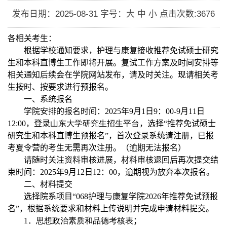
发布日期：2025-08-31
字号：大 中 小
点击次数:
3676
各相关考生：
根据学校通知要求，护理与康复
接收推荐免试硕士研究
生和本科直博生
工作即将开展。复试工作方案及时间安排等
相关通知后续会在学院网站发布，请及时关注。现请相关考
生按时、按要求进行预报名。
一、系统报名
学院安排的报名时间：
2025
年
9
月
1
日
9
：
00-9
月
11
日
12:00
，登录
山东大学
研究生招生平台
，选择“推荐免试硕士
研究生和本科直博生预报名”，首次登录系统请注册，已报
考夏令营的考生无需再次注册。（逾期无法报名）
请随时关注资料审核进展，材料审核退回后再次提交结
束时间：
2025
年
9
月
12
日
12
：
00
，逾期视为放弃本次报名。
二、材料提交
选择院系项目“
068
护理与康复学院
2026
年推荐免试预报
名”，根据系统要求和材料上传说明并完成申请材料提交。
1
．
思想政治素质和品德考核表
；