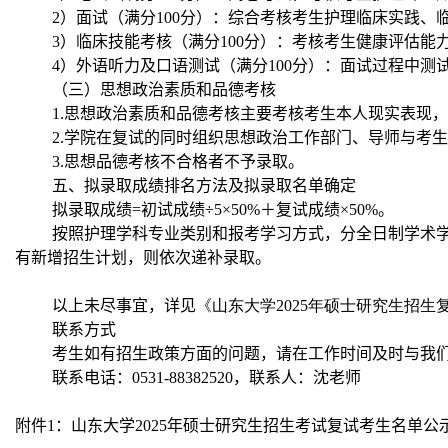
2
）面试（满分
100
分）：综合考核考生护理临床实践、
3
）临床技能考核（满分
100
分）：考核考生健康评估能
4
）外语听力及口语测试（满分
100
分）：面试过程中测
（三）思想政治素质和品德考核
1.
思想政治素质和品德考核主要考核考生本人现实表现，
2.
学院在复试的同时组织思想政治工作部门、导师与考生
3.
思想品德考核不合格者不予录取。
五、拟录取成绩排名方法及拟录取名单确定
拟录取成绩
=
初试成绩÷
5
×
50%
＋复试成绩×
50%
。
按照护理学科专业类别和报考学习方式，分
全日制学术
有新增招生计划，则依次递补录取。
以上未尽事宜，详见
《山东大学2025
年硕士研究生招生
联系方式
考生如有招生政策方面的问题，请在工作时间及时与我
联系电话：
0531-88382520
，联系人：沈老师
附件
1
：山东大学
2025
年硕士研究生招生考试复试考生名单公