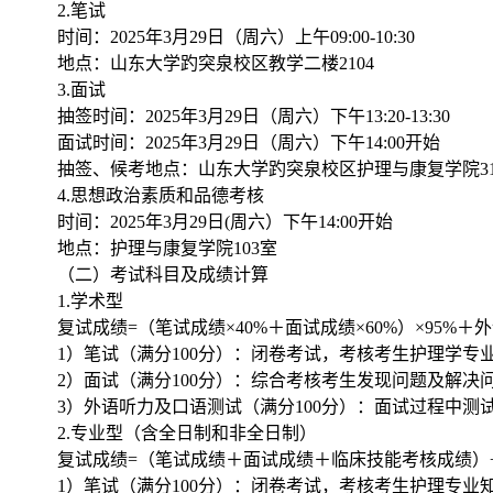
2.
笔试
时间：
2025
年
3
月
29
日（周六）上午
09:00-10:30
地点：山东大学
趵突泉校区教学二楼
2104
3.
面试
抽签时间：
2025
年
3
月
29
日（周六）下午
13:20-13:30
面试时间：
2025
年
3
月
29
日（周六）下午
14:00
开始
抽签、候考地点：山东大学趵突泉校区护理与康复学院
3
4.
思想政治素质和品德考核
时间：
2025
年
3
月
29
日
(
周六）下午
14:00
开始
地点：护理与康复学院
103
室
（二）考试科目及成绩计算
1.
学术型
复试成绩
=
（笔试成绩×
40%
＋面试成绩×
60%
）×
95%
＋外
1
）笔试（满分
100
分）：闭卷考试，考核考生护理学专
2
）面试（满分
100
分）：综合考核考生发现问题及解决
3
）外语听力及口语测试（满分
100
分）：面试过程中测
2.
专业型（含全日制和非全日制）
复试成绩
=
（笔试成绩＋面试成绩＋临床技能考核成绩）
1
）笔试（满分
100
分）：闭卷考试，考核考生护理专业