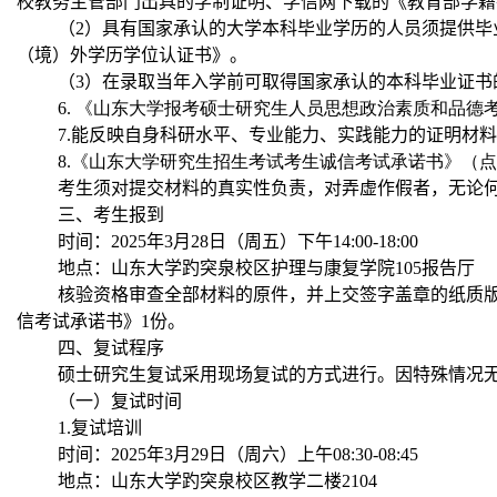
校教务主管部门出具的学制证明、学信网下载的《教育部学籍
（
2
）具有国家承认的大学本科毕业学历的人员须提供毕
（境）外学历学位认证书》。
（
3
）在录取当年入学前可取得国家承认的本科毕业证书
6.
《山东大学报考硕士研究生人员思想政治素质和品德
7.
能反映自身科研水平、专业能力、实践能力的证明材料
8.
《
山东大学研究生招生考试考生诚信考试
承诺书》（点
考生须对提交材料的真实性负责，对弄虚作假者，无论
三、考生报到
时间：
2025
年
3
月
28
日（周五）下午
14:00-18:00
地点：山东大学趵突泉校区护理与康复学院
105
报告厅
核验资格审查全部材料的原件，并上交签字盖章的纸质
信考试承诺书》
1
份。
四、复试程序
硕士研究生复试采用现场复试的方式进行。因特殊情况
（一）复试时间
1.
复试培训
时间：
2025
年
3
月
29
日（周六）上午
08:30-08:45
地点：山东大学趵突泉校区教学二楼
2104