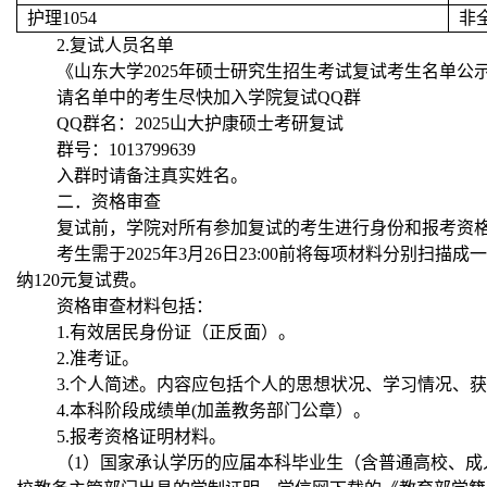
护理
1054
非
2.
复试人员名单
《山东大学
2025
年硕士研究生招生考试复试考生名单公
请名单中的考生尽快加入学院复试
QQ
群
QQ
群名：
2025
山大护康硕士考研复试
群号：
1013799639
入群时请备注真实姓名。
二．资格审查
复试前，学院对所有参加复试的考生进行身份和报考资
考生需于
2025
年
3
月
26
日
23:00
前将每项材料
分别扫描成一
纳
120
元复试费。
资格审查材料包括：
1.
有效居民身份证（正反面）。
2.
准考证。
3.
个人简述。内容应包括个人的思想状况、学习情况、获
4.
本科阶段成绩单
(
加盖教务部门公章）。
5.
报考资格证明材料。
（
1
）国家承认学历的应届本科毕业生（含普通高校、成