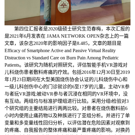
第四位汇报者是
2020
级硕士研究生范春梅，本次汇报的
是
2021
年
6
月发表在
JAMA NETWORK OPEN
杂志上的一篇
文章，该杂志
2020
年的影响因子是
8.485
，文章的题目是
Efficacy of Smartphone Active and Passive Virtual Reality
Distraction vs Standard Care on Burn Pain Among Pediatric
Patients
。该研究为随机对照研究，评估智能手机
VR
游戏对
儿科烧伤患者敷料疼痛的疗效。包括
2016
年
12
月
30
日至
2019
年
1
月
23
日期间在大型美国烧伤协会认证的儿科烧伤中心和
一级儿科创伤中心的门诊就诊的
6
至
17
岁的儿童。主动
VR
参
与者玩
VR
游戏
;
被动
VR
参与者沉浸在相同的
VR
环境中，没
有互动。两组均与标准护理组进行比较。采用分组
t
检验对
3
个研究组的主要结局进行两两比较。对患者在烧伤敷料前
6
小时内使用止痛药物以及种族进行了亚组分析。并进行了单
变量和多变量线性回归分析，以评估潜在危险因素对观察到
的疼痛、自我报告的整体疼痛和最严重疼痛的影响。对换药