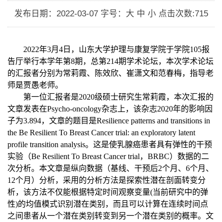
发布日期：2022-03-07
字号：大 中 小
点击次数:
715
2022
年
3
月
4
日，山东大学护理与康复学院于学院
105
报
告厅举行本学年第
8
期，总第
214
期学术论坛，本次学术论坛
的汇报者分别为常莉霞、陈效欣、崔潇文和范春梅，指导老
师是贾愚老师。
第一位汇报者是
2020
级硕士研究生常莉霞，本次汇报的
文章发表在
Psycho-oncology
杂志上，该杂志
2020
年的影响因
子为
3.894
，文章的题目是
Resilience patterns and transitions in
the Be Resilient To Breast Cancer trial: an exploratory latent
profile transition analysis
。这是使乳腺癌患者具有弹性的干预
实验（
Be Resilient To Breast Cancer trial
，
BRBC
）数据的二
次分析。本文章是纵向数据（基线、干预后
2
个月、
6
个月、
12
个月）分析，采用的分析方法是探索性潜在剖面转变分
析，该方法不仅能根据特定时间观察变量
(
当前研究中的弹
性
)
的均值模式识别潜在类别，而且可以计算在连续时间点
之间患者从一个潜在类别转变到另一个潜在类别的概率。文