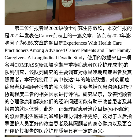
第二位汇报者是
2020
级硕士研究生陈效欣，本次汇报的
是
2021
年发表在
Cancer
杂志上的一篇文章，该杂志
2020
年影
响因子为
6.86,
文章的题目是
Experiences With Health Care
Practitioners Among Advanced Cancer Patients and Their Family
Caregivers: A Longitudinal Dyadic Stud
，使用的数据来自一项
名叫
COMPASS(
新加坡晚期严重疾病患者医疗护理成本
)
的
队列研究，该队列研究的主要调查对象是晚期癌症患者及其
照顾者，本研究使用了其中长达
2
年的随访数据，对晚期癌
症患者和照顾者报告的就医体验，主要包括医患沟通和护理
协调程度二者的相关因素进行评估。研究显示，改善照顾者
的心理健康和解决他们的经济问题可能有助于改善患者及其
报告的就医体验，此外，正确理解患者治疗目标
(vs
不确定
)
的照顾者报告医患沟通和护理协调水平更好。这对于以后指
导医护人员更好的改善患者及其照顾者的身心健康以及更合
理评价其报告的医疗护理质量具有一定的意义。