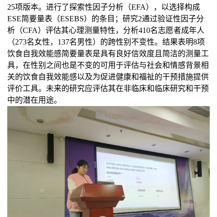
25
项版本。进行了探索性因子分析（
EFA
），以选择构成
ESE
简要量表（
ESEBS
）的条目；研究
2
通过验证性因子分
析（
CFA
）评估其心理测量特性，分析
410
名志愿者成年人
（
273
名女性，
137
名男性）的跨性别不变性。结果表明
8
项
饮食自我效能感简要量表是具有良好信效度且简洁的测量工
具，在性别之间也是不变的可用于评估与社会和情感背景相
关的饮食自我效能感以及为促进健康和福祉的干预措施提供
评价工具。未来的研究应评估其在非临床和临床研究和干预
中的潜在用途。