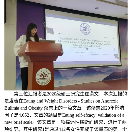
第三位汇报者是
2020
级硕士研究生崔潇文，本次汇报的
是发表在
Eating and Weight Disorders - Studies on Anorexia,
Bulimia and Obesity
杂志上的一篇文章，该杂志
2020
年影响
因子是
4.652
，文章的题目是
Eating self
‑
efcacy: validation of a
new brief scale
。该文章是一项描述性横断面研究，进行了两
项研究，其中研究
1
是通过
412
名女性完成了该量表的第一个