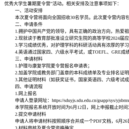
优秀大学生暑期夏令营”活动。相关安排及注意事项如下：
一、活动安排
本次夏令营将面向全国招收
30
名学员。此次夏令营内容
二、申请条件
1.
拥护中国共产党的领导，具有正确的政治方向，热爱祖
2.
现就读于教育部批准设立研究生院的高等学校
2024
届应
3.
学习成绩优秀，对护理学科的科研活动具有浓厚的学习
4.
英语通过国家四、六级水平考试，或
TOEFL
、
GRE
成
三、申请材料
1.
护理与康复学院夏令营报名申请表；
2.
加盖学院或教务部门盖章的本科成绩单及专业排名证明
3.
其他证明材料（如获奖证书，国家英语四、六级考试成
四、申请流程
1.
网上报名
申请人登录网址：
https://sduyjs.sdu.edu.cn/gsapp/sys/yjsbm
本学院报名系统开放时间为
6
月
12
日，网上申报截止时间
2.
提交申请材料
申请人将申请材料按照顺序合并成一个
PDF
文档，
6
月
26
3.
材料审核及夏令营资格确定