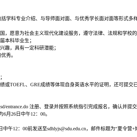
包括学科专业介绍、与导师面对面、与优秀学长面对面等形式多
国，愿意为社会主义现代化建设服务，遵守法律、法规和学校的
届本科毕业生；
兴趣，具有一定科研潜能；
绩优秀。
；
绩或
TOEFL
、
GRE
成绩等体现自身英语水平的证明，还可提交
xsd/entrance.do
注册、登录并按照系统指引完成报名，确认并提交
为
6
月
26
日中午
12
：
00
。
日中午
12
：
00
前发送至
sdhlyjs@sdu.edu.cn
，邮件标题为“夏令营
+