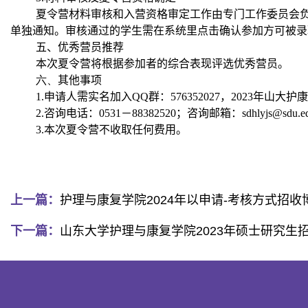
夏令营材料审核和入营资格审定工作由专门工作委员会
单独通知。审核通过的学生需在系统里点击确认参加方可被录
五、优秀营员推荐
本次夏令营将根据参加者的综合表现评选优秀营员。
六、
其他事项
1.
申请人需实名加入
QQ
群：
576352027
，
2023
年山大护康
2.
咨询电话：
0531
－
88382520
；咨询邮箱：
sdhlyjs@sdu.e
3.
本次夏令营不收取任何费用。
上一篇：
护理与康复学院2024年以申请-考核方式招
下一篇：
山东大学护理与康复学院2023年硕士研究生