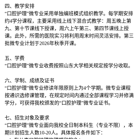
四、教学安排
“口腔护理”微专业采用单独编班模式组织教学。每学期安排
约
4学分课程，
主要采用
线上线下混合式教学
：周五晚上第
九、第十节课线下授课，周六上午第三、第四节课线上授
课
。此外，所需的医院实习将利用周末时间灵活安排。第三
批微专业计划于
2026年秋季开课。
五、学费
“口腔护理”微专业收费按照山东大学相关规定按学分收取。
六、学制、成绩及证书
“口腔护理”微专业修读年限原则上为
4个学期。微专业课程
按通识选修课管理，在规定时间内通过全部课程学习并修满
学分，可获得我校颁发的“口腔护理”
微专业证书
。
七、招生对象及要求
“口腔护理”微专业面向
我校全日制本科生（专业不限）
，本
期计划招生人数
10-20人。具体报名条件如下：