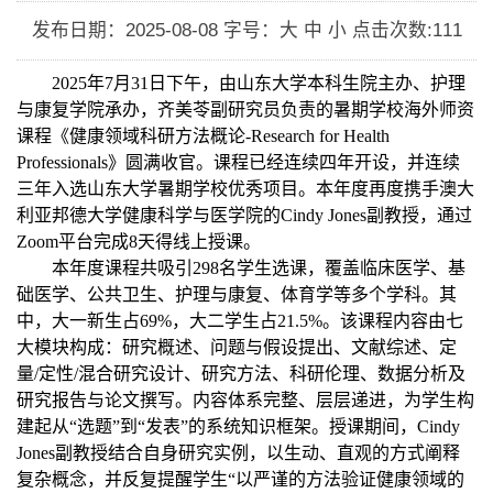
发布日期：2025-08-08
字号：大 中 小
点击次数:
111
2025
年
7
月
31
日下午，由山东大学本科生院主办、护理
与康复学院承办，齐美苓副研究员负责的暑期学校海外师资
课程《健康领域科研方法概论
-Research for Health
Professionals
》圆满收官。课程已经连续四年开设，并连续
三年入选山东大学暑期学校优秀项目。本年度再度携手澳大
利亚邦德大学健康科学与医学院的
Cindy Jones
副教授，通过
Zoom
平台完成
8
天得线上授课。
本年度课程共吸引
298
名学生选课，覆盖临床医学、基
础医学、公共卫生、护理与康复、体育学等多个学科。其
中，大一新生占
69%
，大二学生占
21.5%
。该课程内容由七
大模块构成：研究概述、问题与假设提出、文献综述、定
量
/
定性
/
混合研究设计、研究方法、科研伦理、数据分析及
研究报告与论文撰写。内容体系完整、层层递进，为学生构
建起从“选题”到“发表”的系统知识框架。授课期间，
Cindy
Jones
副教授结合自身研究实例，以生动、直观的方式阐释
复杂概念，并反复提醒学生“以严谨的方法验证健康领域的